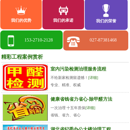
我们的优势
我们的承诺
我们的荣誉
153-2710-2128
027-87381468
精彩工程案例赏析
室内污染检测治理服务流程
不给新家检测留遗憾！
[详细]
专业、精准、权威
健康省钱省力省心-除甲醛方法
一次治理 十五年质保
[详细]
省钱、省力、省心
湖北省纪委办公大楼治理工程