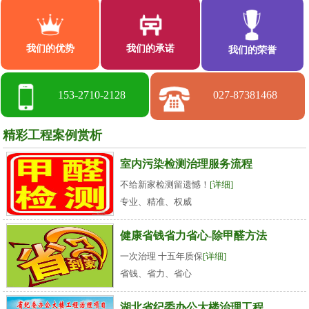
我们的优势
我们的承诺
我们的荣誉
153-2710-2128
027-87381468
精彩工程案例赏析
室内污染检测治理服务流程
不给新家检测留遗憾！
[详细]
专业、精准、权威
健康省钱省力省心-除甲醛方法
一次治理 十五年质保
[详细]
省钱、省力、省心
湖北省纪委办公大楼治理工程