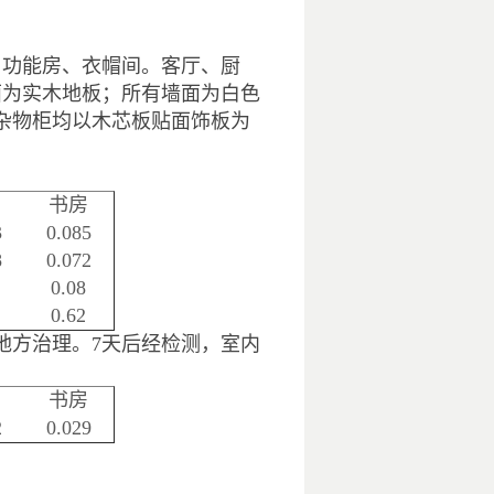
、功能房、衣帽间。客厅、厨
面为实木地板；所有墙面为白色
杂物柜均以木芯板贴面饰板为
。
书房
3
0.085
8
0.072
0.08
0.62
地方治理。
7
天后经检测，室内
书房
2
0.029