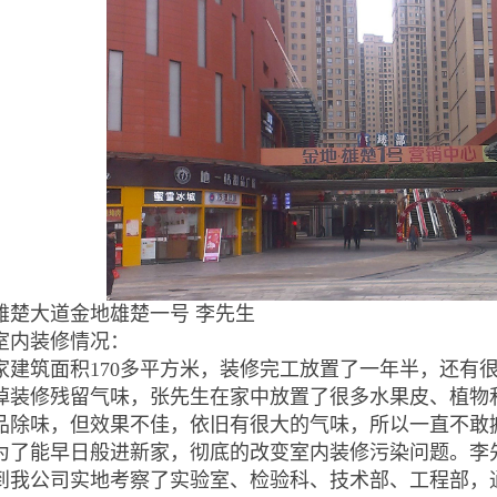
上一页
[1]
下一页
当前页 1/1 ，共 2 条信息
雄楚大道金地雄楚一号 李先生
室内装修情况：
家建筑面积
170
多平方米，装修完工放置了一年半，还有
掉装修残留气味，张先生在家中放置了很多水果皮、植物
品除味，但效果不佳，依旧有很大的气味，所以一直不敢
为了能早日般进新家，彻底的改变室内装修污染问题。李
到我公司实地考察了实验室、检验科、技术部、工程部，