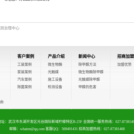
测治理中心
客户案例
产品介绍
新闻中心
招商加盟
工装案例
微生物酶
除甲醛方法
加盟优势
家装案例
光触媒
微生物酶除甲醛
汽车案例
施工设备
光触媒除甲醛
除菌案例
检测设备
甲醛的危害
由
地址：武汉市东湖开发区光谷国际新域柠檬特区B-25F 全国统一服务热线：027-8738146
邮箱：whairm@qq.com 客服QQ：569491431 招商加盟热线：027-87381468