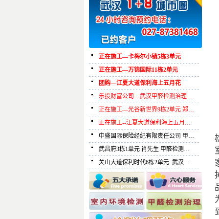
正在施工—卡梅尔小镇5栋3单元
正在施工—万锦国际11栋2单元
团购—江夏大道保利海上五月花
乐投财富公司—武汉甲醛检测治理…
正在施工—光谷新世界9栋2单元 郑…
正在施工--江夏大道保利海上五月…
中盛国际保险经纪有限责任公司 甲…
武昌府3栋1单元 肖先生 甲醛检测…
关山大道保利时代6栋2单元 武汉…