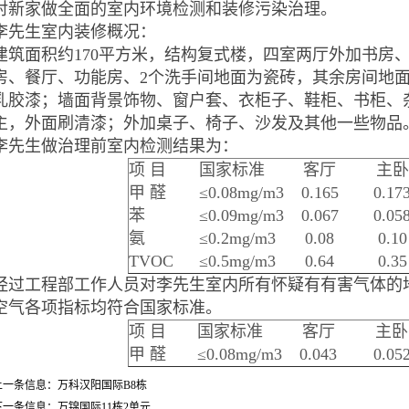
对新家做全面的室内环境检测和装修污染治理。
李先生室内装修概况：
建筑面积约
170
平方米，结构复式楼，四室两厅外加书房
房、餐厅、功能房、
2
个洗手间地面为瓷砖，其余房间地
乳胶漆；墙面背景饰物、窗户套、衣柜子、鞋柜、书柜、
主，外面刷清漆；外加桌子、椅子、沙发及其他一些物品
李
先生做治理前室内检测结果为：
项 目
国家标准
客厅
主卧
甲 醛
≤
0.08mg/m3
0.165
0.17
苯
≤
0.09mg/m3
0.067
0.05
氨
≤
0.2mg/m3
0.08
0.10
TVOC
≤
0.5mg/m3
0.64
0.35
经过工程部工作人员对李先生室内所有怀疑有有害气体的
空气各项指标均符合国家标准。
项 目
国家标准
客厅
主卧
甲 醛
≤
0.08mg/m3
0.043
0.05
上一条信息：
万科汉阳国际B8栋
下一条信息：
万锦国际11栋2单元