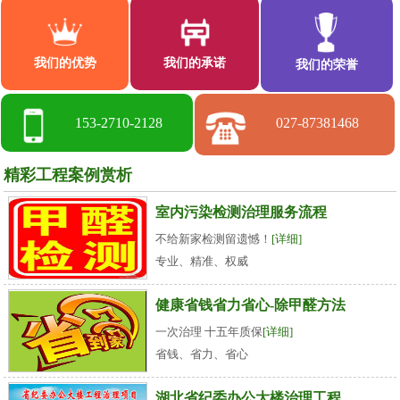
我们的优势
我们的承诺
我们的荣誉
153-2710-2128
027-87381468
精彩工程案例赏析
室内污染检测治理服务流程
不给新家检测留遗憾！
[详细]
专业、精准、权威
健康省钱省力省心-除甲醛方法
一次治理 十五年质保
[详细]
省钱、省力、省心
湖北省纪委办公大楼治理工程