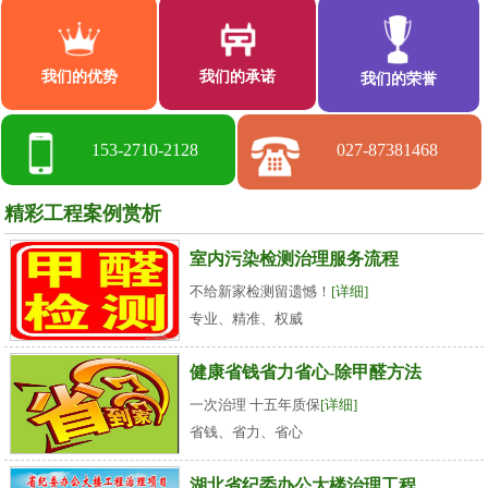
我们的优势
我们的承诺
我们的荣誉
153-2710-2128
027-87381468
精彩工程案例赏析
室内污染检测治理服务流程
不给新家检测留遗憾！
[详细]
专业、精准、权威
健康省钱省力省心-除甲醛方法
一次治理 十五年质保
[详细]
省钱、省力、省心
湖北省纪委办公大楼治理工程